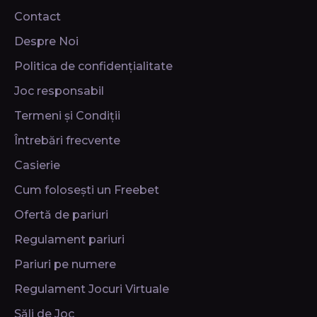
Contact
Despre Noi
Politica de confidențialitate
Joc responsabil
Termeni și Condiții
Întrebări frecvente
Casierie
Cum folosești un Freebet
Ofertă de pariuri
Regulament pariuri
Pariuri pe numere
Regulament Jocuri Virtuale
Săli de Joc