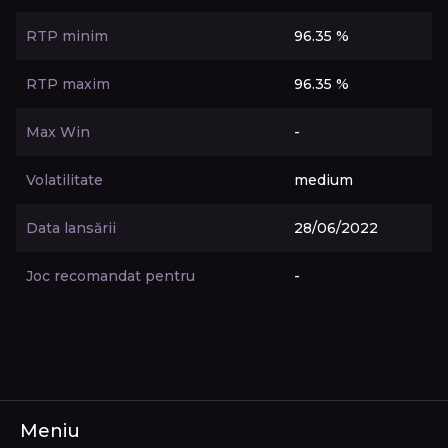
RTP minim
96.35 %
RTP maxim
96.35 %
Max Win
-
Volatilitate
medium
Data lansării
28/06/2022
Joc recomandat pentru
-
Meniu