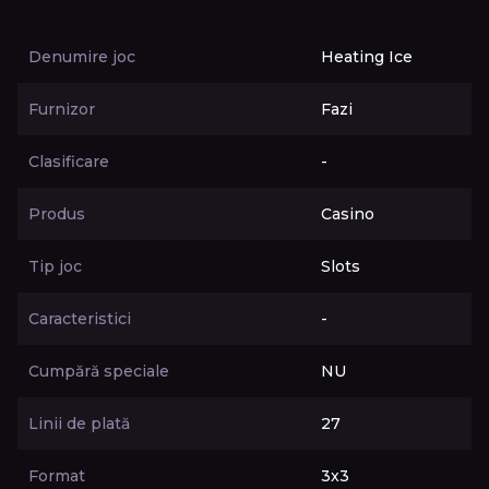
Denumire joc
Heating Ice
Furnizor
Fazi
Clasificare
-
Produs
Casino
Tip joc
Slots
Caracteristici
-
Cumpără speciale
NU
Linii de plată
27
Format
3x3