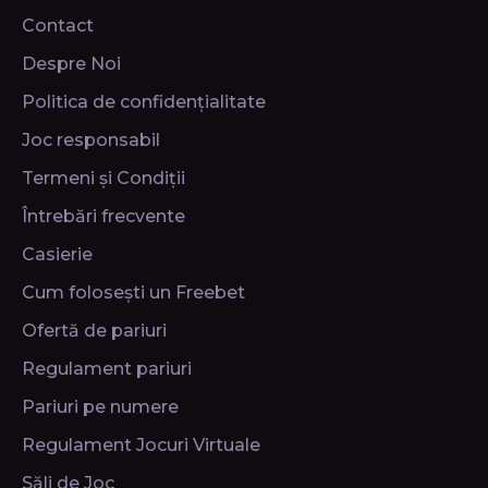
Contact
Despre Noi
Politica de confidențialitate
Joc responsabil
Termeni și Condiții
Întrebări frecvente
Casierie
Cum folosești un Freebet
Ofertă de pariuri
Regulament pariuri
Pariuri pe numere
Regulament Jocuri Virtuale
Săli de Joc