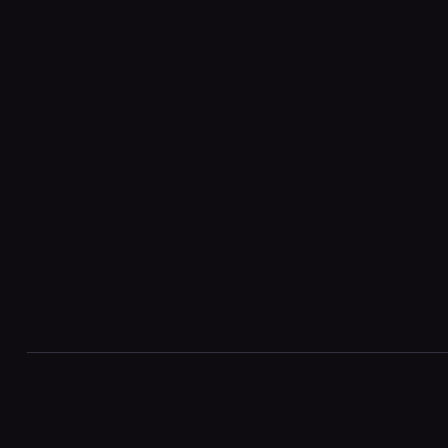
Shadow S