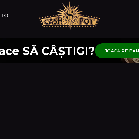
OTO
place SĂ CÂȘTIGI?
JOACĂ PE BANI