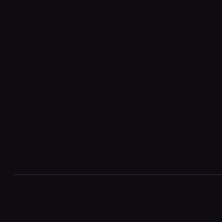
Lightning