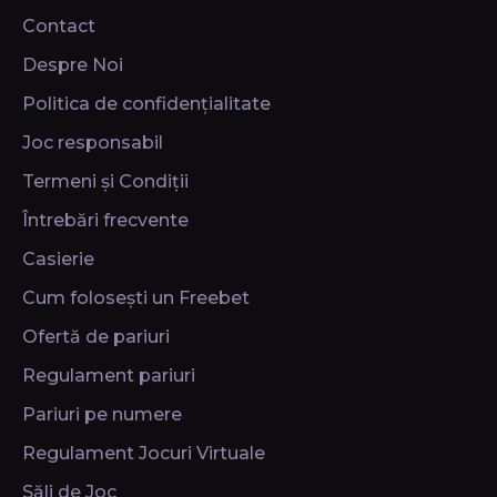
Contact
Despre Noi
Politica de confidențialitate
Joc responsabil
Termeni și Condiții
Întrebări frecvente
Casierie
Cum folosești un Freebet
Ofertă de pariuri
Regulament pariuri
Pariuri pe numere
Regulament Jocuri Virtuale
Săli de Joc