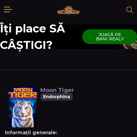
Îți place SĂ
JOACĂ PE
BANI REALI!
CÂȘTIGI?
Moon Tiger
Endorphina
Informații generale: