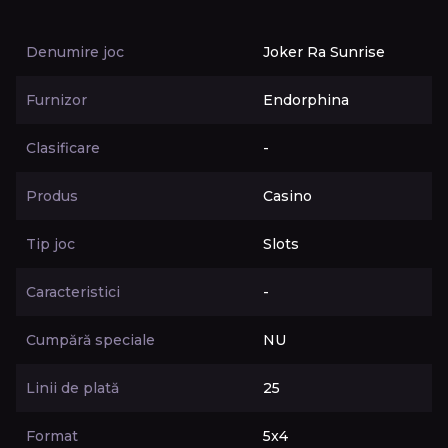
Denumire joc
Joker Ra Sunrise
Furnizor
Endorphina
Clasificare
-
Produs
Casino
Tip joc
Slots
Caracteristici
-
Cumpără speciale
NU
Linii de plată
25
Format
5x4