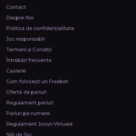
Contact
Despre Noi
Politica de confidențialitate
Joc responsabil
Termeni și Condiții
Întrebări frecvente
Casierie
Cum folosești un Freebet
Ofertă de pariuri
Regulament pariuri
Pariuri pe numere
Regulament Jocuri Virtuale
Săli de Joc