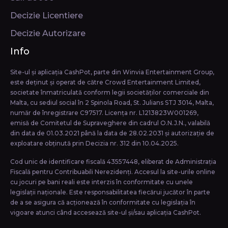
Decizie Licentiere
Decizie Autorizare
Info
Site-ul și aplicația CashPot, parte din Winvia Entertainment Group,
este deținut și operat de către Crowd Entertainment Limited,
societate înmatriculată conform legii societăţilor comerciale din
Malta, cu sediul social în 2 Spinola Road, St. Julians STJ 3014, Malta,
număr de înregistrare C97517. Licența nr. L1213823W001269,
emisă de Comitetul de Supraveghere din cadrul O.N.J.N., valabilă
din data de 01.03.2021 până la data de 28.02.2031 și autorizație de
exploatare obținută prin Decizia nr. 312 din 10.04.2025.
Cod unic de identificare fiscală 43557448, eliberat de Administrația
Fiscală pentru Contribuabili Nerezidenți. Accesul la site-urile online
cu jocuri pe bani reali este interzis în conformitate cu unele
legislații naționale. Este responsabilitatea fiecărui jucător în parte
de a se asigura că acționează în conformitate cu legislația în
vigoare atunci când accesează site-ul și/sau aplicația CashPot.