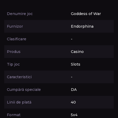
Denumire joc
Goddess of War
Furnizor
Endorphina
Clasificare
-
Produs
Casino
Tip joc
Slots
Caracteristici
-
Cumpără speciale
DA
Linii de plată
40
Format
5x4