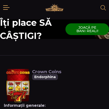
Îți place SĂ
JOACĂ PE
BANI REALI!
CÂȘTIGI?
Crown Coins
Endorphina
Informații generale: