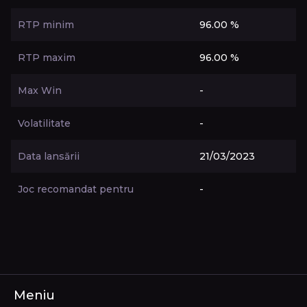
RTP minim
96.00 %
RTP maxim
96.00 %
Max Win
-
Volatilitate
-
Data lansării
21/03/2023
Joc recomandat pentru
-
Meniu