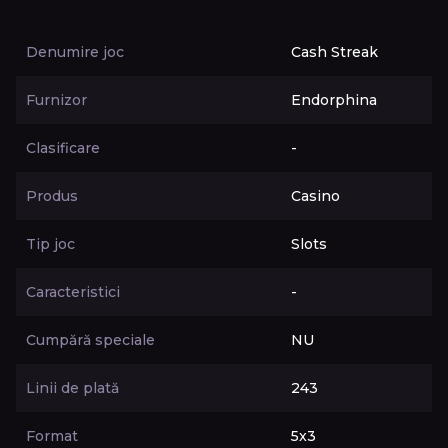
Denumire joc
Cash Streak
Furnizor
Endorphina
Clasificare
-
Produs
Casino
Tip joc
Slots
Caracteristici
-
Cumpără speciale
NU
Linii de plată
243
Format
5x3