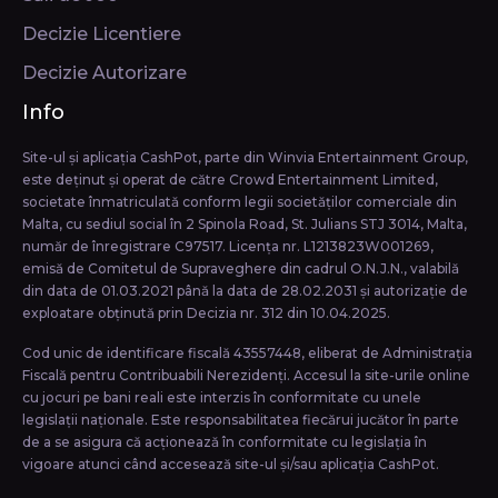
Decizie Licentiere
Decizie Autorizare
Info
Site-ul și aplicația CashPot, parte din Winvia Entertainment Group,
este deținut și operat de către Crowd Entertainment Limited,
societate înmatriculată conform legii societăţilor comerciale din
Malta, cu sediul social în 2 Spinola Road, St. Julians STJ 3014, Malta,
număr de înregistrare C97517. Licența nr. L1213823W001269,
emisă de Comitetul de Supraveghere din cadrul O.N.J.N., valabilă
din data de 01.03.2021 până la data de 28.02.2031 și autorizație de
exploatare obținută prin Decizia nr. 312 din 10.04.2025.
Cod unic de identificare fiscală 43557448, eliberat de Administrația
Fiscală pentru Contribuabili Nerezidenți. Accesul la site-urile online
cu jocuri pe bani reali este interzis în conformitate cu unele
legislații naționale. Este responsabilitatea fiecărui jucător în parte
de a se asigura că acționează în conformitate cu legislația în
vigoare atunci când accesează site-ul și/sau aplicația CashPot.