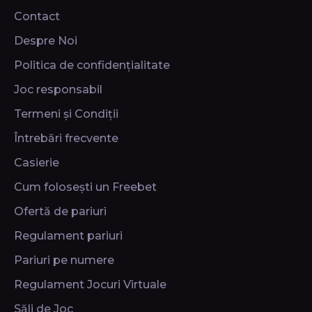
Contact
Despre Noi
Politica de confidențialitate
Joc responsabil
Termeni și Condiții
Întrebări frecvente
Casierie
Cum folosești un Freebet
Ofertă de pariuri
Regulament pariuri
Pariuri pe numere
Regulament Jocuri Virtuale
Săli de Joc