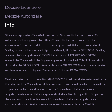
Decizie Licentiere
Decizie Autorizare
Info
Site-ul și aplicația CashPot, parte din Winvia Entertainment Group,
este deținut și operat de către Crowd Entertainment Limited,
societate înmatriculată conform legii societăţilor comerciale din
Malta, cu sediul social în 2 Spinola Road, St. Julians STJ 3014, Malta,
număr de înregistrare C97517. Licența nr. L1213823W001269,
emisă de Comitetul de Supraveghere din cadrul O.N.J.N., valabilă
din data de 01.03.2021 până la data de 28.02.2031 și autorizație de
exploatare obținută prin Decizia nr. 312 din 10.04.2025.
Cod unic de identificare fiscală 43557448, eliberat de Administrația
Fiscală pentru Contribuabili Nerezidenți. Accesul la site-urile online
cu jocuri pe bani reali este interzis în conformitate cu unele
legislații naționale. Este responsabilitatea fiecărui jucător în parte
de a se asigura că acționează în conformitate cu legislația în
vigoare atunci când accesează site-ul și/sau aplicația CashPot.