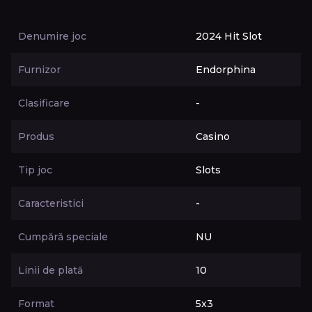
Denumire joc
2024 Hit Slot
Furnizor
Endorphina
Clasificare
-
Produs
Casino
Tip joc
Slots
Caracteristici
-
Cumpără speciale
NU
Linii de plată
10
Format
5x3