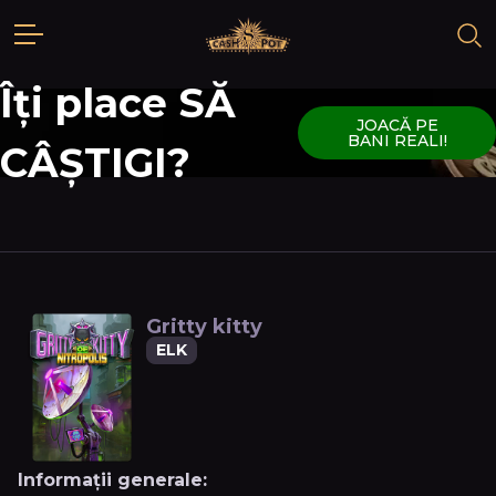
Îți place SĂ
JOACĂ PE
BANI REALI!
CÂȘTIGI?
Gritty kitty
ELK
Informații generale: