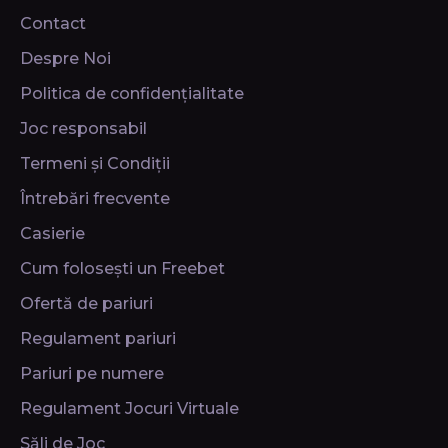
Contact
Despre Noi
Politica de confidențialitate
Joc responsabil
Termeni și Condiții
Întrebări frecvente
Casierie
Cum folosești un Freebet
Ofertă de pariuri
Regulament pariuri
Pariuri pe numere
Regulament Jocuri Virtuale
Săli de Joc