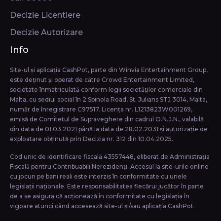
Decizie Licentiere
Decizie Autorizare
Info
Site-ul și aplicația CashPot, parte din Winvia Entertainment Group,
este deținut și operat de către Crowd Entertainment Limited,
societate înmatriculată conform legii societăţilor comerciale din
Malta, cu sediul social în 2 Spinola Road, St. Julians STJ 3014, Malta,
număr de înregistrare C97517. Licența nr. L1213823W001269,
emisă de Comitetul de Supraveghere din cadrul O.N.J.N., valabilă
din data de 01.03.2021 până la data de 28.02.2031 și autorizație de
exploatare obținută prin Decizia nr. 312 din 10.04.2025.
Cod unic de identificare fiscală 43557448, eliberat de Administrația
Fiscală pentru Contribuabili Nerezidenți. Accesul la site-urile online
cu jocuri pe bani reali este interzis în conformitate cu unele
legislații naționale. Este responsabilitatea fiecărui jucător în parte
de a se asigura că acționează în conformitate cu legislația în
vigoare atunci când accesează site-ul și/sau aplicația CashPot.