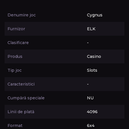
Denumire joc
Cygnus
Furnizor
ELK
Clasificare
-
Produs
Casino
Tip joc
Slots
Caracteristici
-
Cumpără speciale
NU
Linii de plată
4096
Format
6x4