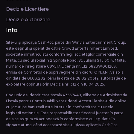
Decizie Licentiere
Decizie Autorizare
Info
Site-ul și aplicația CashPot, parte din Winvia Entertainment Group,
este deținut și operat de către Crowd Entertainment Limited,
societate înmatriculată conform legii societăţilor comerciale din
Malta, cu sediul social în 2 Spinola Road, St. Julians STJ 3014, Malta,
număr de înregistrare C97517. Licența nr. L1213823W001269,
emisă de Comitetul de Supraveghere din cadrul O.N.J.N., valabilă
din data de 01.03.2021 până la data de 28.02.2031 și autorizație de
exploatare obținută prin Decizia nr. 312 din 10.04.2025.
Cod unic de identificare fiscală 43557448, eliberat de Administrația
Fiscală pentru Contribuabili Nerezidenți. Accesul la site-urile online
cu jocuri pe bani reali este interzis în conformitate cu unele
legislații naționale. Este responsabilitatea fiecărui jucător în parte
de a se asigura că acționează în conformitate cu legislația în
vigoare atunci când accesează site-ul și/sau aplicația CashPot.