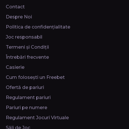
Contact
Despre Noi
Politica de confidențialitate
Joc responsabil
Termeni și Condiții
Întrebări frecvente
Casierie
Cum folosești un Freebet
Ofertă de pariuri
Regulament pariuri
Pariuri pe numere
Regulament Jocuri Virtuale
Săli de Joc