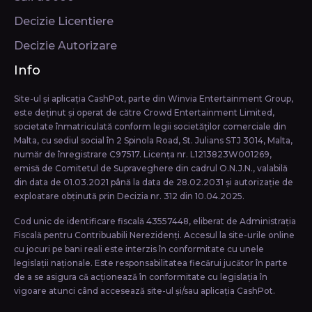
Decizie Licentiere
Decizie Autorizare
Info
Site-ul și aplicația CashPot, parte din Winvia Entertainment Group,
este deținut și operat de către Crowd Entertainment Limited,
societate înmatriculată conform legii societăţilor comerciale din
Malta, cu sediul social în 2 Spinola Road, St. Julians STJ 3014, Malta,
număr de înregistrare C97517. Licența nr. L1213823W001269,
emisă de Comitetul de Supraveghere din cadrul O.N.J.N., valabilă
din data de 01.03.2021 până la data de 28.02.2031 și autorizație de
exploatare obținută prin Decizia nr. 312 din 10.04.2025.
Cod unic de identificare fiscală 43557448, eliberat de Administrația
Fiscală pentru Contribuabili Nerezidenți. Accesul la site-urile online
cu jocuri pe bani reali este interzis în conformitate cu unele
legislații naționale. Este responsabilitatea fiecărui jucător în parte
de a se asigura că acționează în conformitate cu legislația în
vigoare atunci când accesează site-ul și/sau aplicația CashPot.