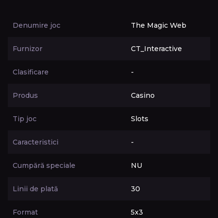
Denumire joc
The Magic Web
Furnizor
CT_Interactive
Clasificare
-
Produs
Casino
Tip joc
Slots
Caracteristici
-
Cumpără speciale
NU
Linii de plată
30
Format
5x3