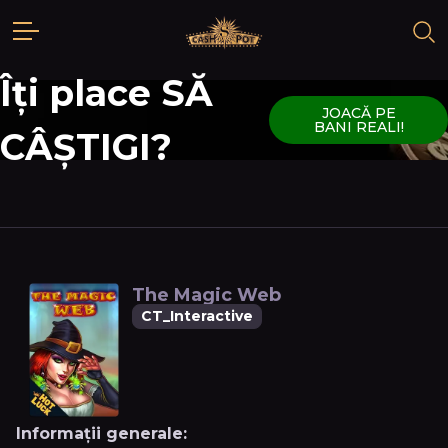
Îți place SĂ
JOACĂ PE
BANI REALI!
CÂȘTIGI?
The Magic Web
CT_Interactive
Informații generale: