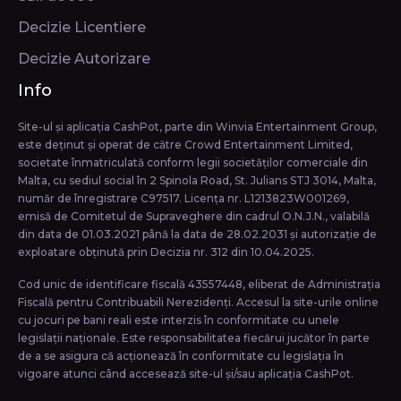
Decizie Licentiere
Decizie Autorizare
Info
Site-ul și aplicația CashPot, parte din Winvia Entertainment Group,
este deținut și operat de către Crowd Entertainment Limited,
societate înmatriculată conform legii societăţilor comerciale din
Malta, cu sediul social în 2 Spinola Road, St. Julians STJ 3014, Malta,
număr de înregistrare C97517. Licența nr. L1213823W001269,
emisă de Comitetul de Supraveghere din cadrul O.N.J.N., valabilă
din data de 01.03.2021 până la data de 28.02.2031 și autorizație de
exploatare obținută prin Decizia nr. 312 din 10.04.2025.
Cod unic de identificare fiscală 43557448, eliberat de Administrația
Fiscală pentru Contribuabili Nerezidenți. Accesul la site-urile online
cu jocuri pe bani reali este interzis în conformitate cu unele
legislații naționale. Este responsabilitatea fiecărui jucător în parte
de a se asigura că acționează în conformitate cu legislația în
vigoare atunci când accesează site-ul și/sau aplicația CashPot.