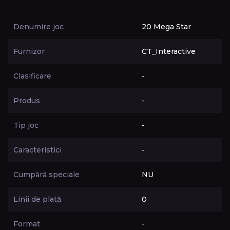
Denumire joc
20 Mega Star
Furnizor
CT_Interactive
Clasificare
-
Produs
-
Tip joc
-
Caracteristici
-
Cumpără speciale
NU
Linii de plată
0
Format
-