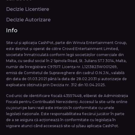
Decizie Licentiere
Decizie Autorizare
Info
Site-ul și aplicația CashPot, parte din Winvia Entertainment Group,
este deținut și operat de către Crowd Entertainment Limited,
societate înmatriculată conform legii societăţilor comerciale din
Malta, cu sediul social în 2 Spinola Road, St. Julians STJ 3014, Malta,
număr de înregistrare C97517. Licența nr. L1213823W001269,
emisă de Comitetul de Supraveghere din cadrul O.N.J.N., valabilă
din data de 01.03.2021 până la data de 28.02.2031 și autorizație de
exploatare obținută prin Decizia nr. 312 din 10.04.2025.
Cod unic de identificare fiscală 43557448, eliberat de Administrația
Fiscală pentru Contribuabili Nerezidenți. Accesul la site-urile online
cu jocuri pe bani reali este interzis în conformitate cu unele
legislații naționale. Este responsabilitatea fiecărui jucător în parte
de a se asigura că acționează în conformitate cu legislația în
vigoare atunci când accesează site-ul și/sau aplicația CashPot.