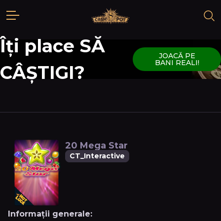
Îți place SĂ
JOACĂ PE
BANI REALI!
CÂȘTIGI?
20 Mega Star
CT_Interactive
Informații generale: