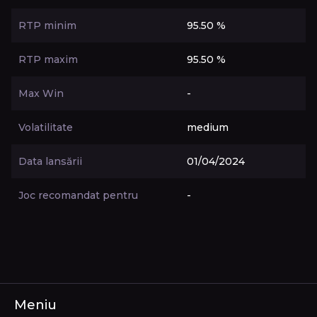
RTP minim
95.50 %
RTP maxim
95.50 %
Max Win
-
Volatilitate
medium
Data lansării
01/04/2024
Joc recomandat pentru
-
Meniu