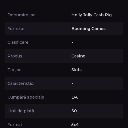
Denumire joc
Holly Jolly Cash Pig
Furnizor
Booming Games
Clasificare
-
Produs
Casino
Tip joc
Slots
Caracteristici
-
Cumpără speciale
DA
Linii de plată
30
Format
5x4