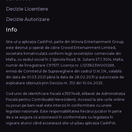
Decizie Licentiere
Decizie Autorizare
Info
Site-ul și aplicația CashPot, parte din Winvia Entertainment Group,
este deținut și operat de către Crowd Entertainment Limited,
societate înmatriculată conform legii societăţilor comerciale din
Malta, cu sediul social în 2 Spinola Road, St. Julians STJ 3014, Malta,
număr de înregistrare C97517. Licența nr. L1213823W001269,
emisă de Comitetul de Supraveghere din cadrul O.N.J.N., valabilă
din data de 01.03.2021 până la data de 28.02.2031 și autorizație de
exploatare obținută prin Decizia nr. 312 din 10.04.2025.
Cod unic de identificare fiscală 43557448, eliberat de Administrația
Fiscală pentru Contribuabili Nerezidenți. Accesul la site-urile online
cu jocuri pe bani reali este interzis în conformitate cu unele
legislații naționale. Este responsabilitatea fiecărui jucător în parte
de a se asigura că acționează în conformitate cu legislația în
vigoare atunci când accesează site-ul și/sau aplicația CashPot.