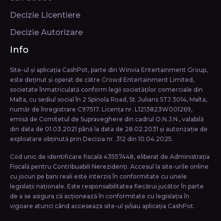
Decizie Licentiere
Decizie Autorizare
Info
Site-ul și aplicația CashPot, parte din Winvia Entertainment Group,
este deținut și operat de către Crowd Entertainment Limited,
societate înmatriculată conform legii societăţilor comerciale din
Malta, cu sediul social în 2 Spinola Road, St. Julians STJ 3014, Malta,
număr de înregistrare C97517. Licența nr. L1213823W001269,
emisă de Comitetul de Supraveghere din cadrul O.N.J.N., valabilă
din data de 01.03.2021 până la data de 28.02.2031 și autorizație de
exploatare obținută prin Decizia nr. 312 din 10.04.2025.
Cod unic de identificare fiscală 43557448, eliberat de Administrația
Fiscală pentru Contribuabili Nerezidenți. Accesul la site-urile online
cu jocuri pe bani reali este interzis în conformitate cu unele
legislații naționale. Este responsabilitatea fiecărui jucător în parte
de a se asigura că acționează în conformitate cu legislația în
vigoare atunci când accesează site-ul și/sau aplicația CashPot.