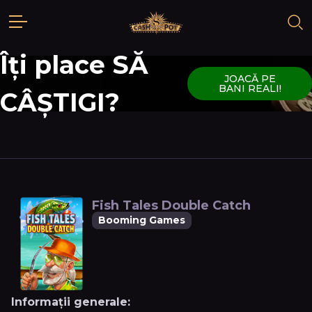
Îți place SĂ
JOACĂ PE
BANI REALI!
CÂȘTIGI?
Fish Tales Double Catch
Booming Games
Informații generale: