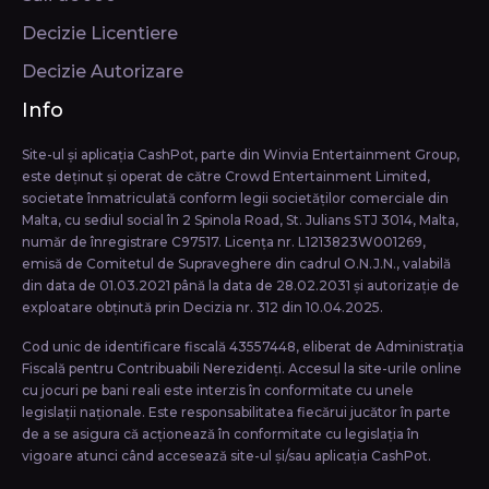
Decizie Licentiere
Decizie Autorizare
Info
Site-ul și aplicația CashPot, parte din Winvia Entertainment Group,
este deținut și operat de către Crowd Entertainment Limited,
societate înmatriculată conform legii societăţilor comerciale din
Malta, cu sediul social în 2 Spinola Road, St. Julians STJ 3014, Malta,
număr de înregistrare C97517. Licența nr. L1213823W001269,
emisă de Comitetul de Supraveghere din cadrul O.N.J.N., valabilă
din data de 01.03.2021 până la data de 28.02.2031 și autorizație de
exploatare obținută prin Decizia nr. 312 din 10.04.2025.
Cod unic de identificare fiscală 43557448, eliberat de Administrația
Fiscală pentru Contribuabili Nerezidenți. Accesul la site-urile online
cu jocuri pe bani reali este interzis în conformitate cu unele
legislații naționale. Este responsabilitatea fiecărui jucător în parte
de a se asigura că acționează în conformitate cu legislația în
vigoare atunci când accesează site-ul și/sau aplicația CashPot.