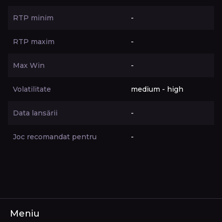
RTP minim
-
RTP maxim
-
Max Win
-
Volatilitate
medium - high
Data lansării
-
Joc recomandat pentru
-
Meniu