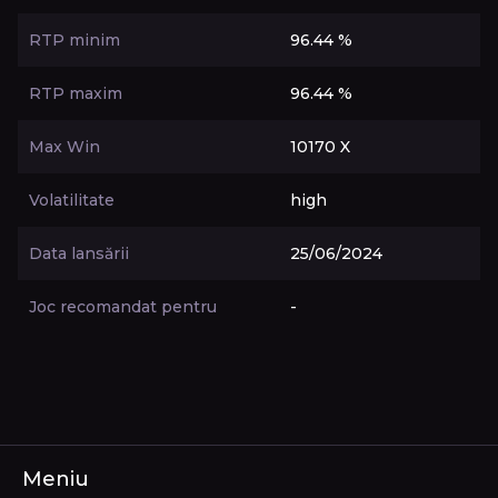
RTP minim
96.44 %
RTP maxim
96.44 %
Max Win
10170 X
Volatilitate
high
Data lansării
25/06/2024
Joc recomandat pentru
-
Meniu