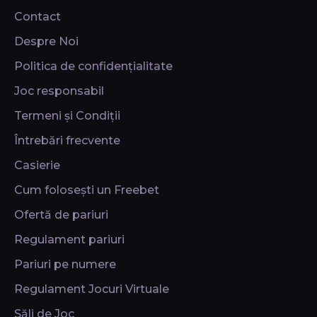
Contact
Despre Noi
Politica de confidențialitate
Joc responsabil
Termeni și Condiții
Întrebări frecvente
Casierie
Cum folosești un Freebet
Ofertă de pariuri
Regulament pariuri
Pariuri pe numere
Regulament Jocuri Virtuale
Săli de Joc