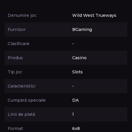
Denumire joc
Wild West Trueways
Furnizor
BGaming
Clasificare
-
Produs
Casino
Tip joc
Slots
Caracteristici
-
Cumpără speciale
DA
Linii de plată
1
Format
6x8