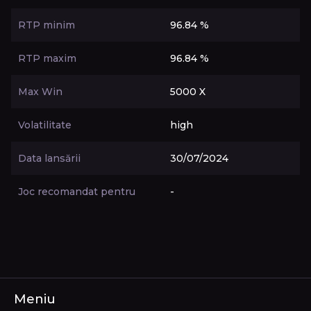
RTP minim
96.84 %
RTP maxim
96.84 %
Max Win
5000 X
Volatilitate
high
Data lansării
30/07/2024
Joc recomandat pentru
-
Meniu