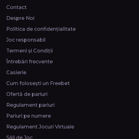
Contact
Despre Noi
Politica de confidențialitate
Joc responsabil
Termeni și Condiții
Întrebări frecvente
Casierie
Cum folosești un Freebet
Ofertă de pariuri
Regulament pariuri
Pariuri pe numere
Regulament Jocuri Virtuale
Săli de Joc