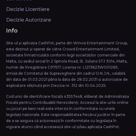
Decizie Licentiere
Decizie Autorizare
Info
Site-ul și aplicația CashPot, parte din Winvia Entertainment Group,
este deținut și operat de către Crowd Entertainment Limited,
societate înmatriculată conform legii societăţilor comerciale din
Malta, cu sediul social în 2 Spinola Road, St. Julians STJ 3014, Malta,
număr de înregistrare C97517. Licența nr. L1213823W001269,
emisă de Comitetul de Supraveghere din cadrul O.N.J.N., valabilă
din data de 01.03.2021 până la data de 28.02.2031 și autorizație de
exploatare obținută prin Decizia nr. 312 din 10.04.2025.
Cod unic de identificare fiscală 43557448, eliberat de Administrația
Fiscală pentru Contribuabili Nerezidenți. Accesul la site-urile online
cu jocuri pe bani reali este interzis în conformitate cu unele
legislații naționale. Este responsabilitatea fiecărui jucător în parte
de a se asigura că acționează în conformitate cu legislația în
vigoare atunci când accesează site-ul și/sau aplicația CashPot.