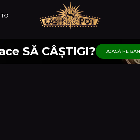
OTO
place SĂ CÂȘTIGI?
JOACĂ PE BANI