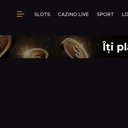
SLOTS
CAZINO LIVE
SPORT
L
Îți 