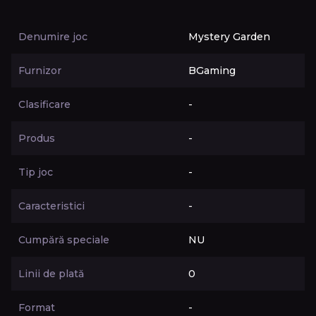
Denumire joc
Mystery Garden
Furnizor
BGaming
Clasificare
-
Produs
-
Tip joc
-
Caracteristici
-
Cumpără speciale
NU
Linii de plată
0
Format
-