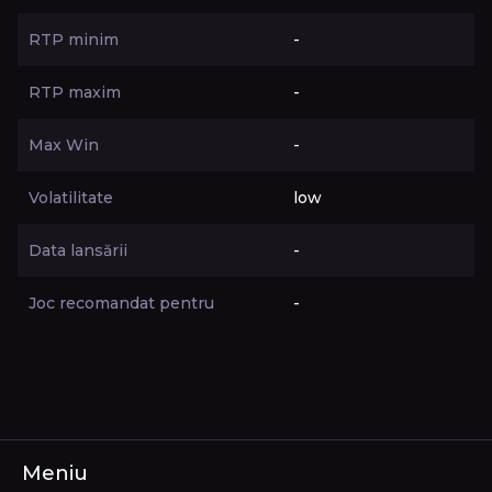
RTP minim
-
RTP maxim
-
Max Win
-
Volatilitate
low
Data lansării
-
Joc recomandat pentru
-
Meniu