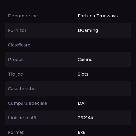
Denumire joc
Fortuna Trueways
Furnizor
BGaming
Clasificare
-
Produs
Casino
Tip joc
Slots
Caracteristici
-
Cumpără speciale
DA
Linii de plată
262144
Format
6x8