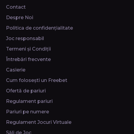
Contact
Despre Noi
Politica de confidențialitate
Joc responsabil
Termeni și Condiții
Întrebări frecvente
Casierie
Cum folosești un Freebet
Ofertă de pariuri
Regulament pariuri
Pariuri pe numere
Regulament Jocuri Virtuale
Săli de Joc