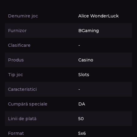
Denumire joc
Alice WonderLuck
Furnizor
BGaming
Clasificare
-
Produs
Casino
Tip joc
Slots
Caracteristici
-
Cumpără speciale
DA
Linii de plată
50
Format
5x6