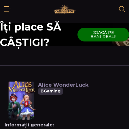
Îți place SĂ
JOACĂ PE
BANI REALI!
CÂȘTIGI?
Alice WonderLuck
BGaming
Informații generale: