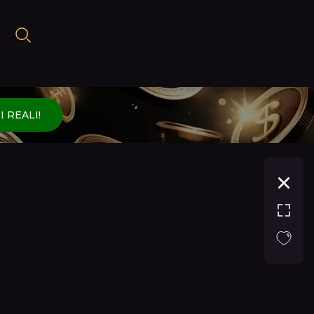
FILTRE
ALFABETIC A-Z
 REALI!