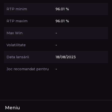
RTP minim
96.01 %
RTP maxim
96.01 %
Max Win
-
Volatilitate
-
Data lansării
18/08/2023
Joc recomandat pentru
-
Meniu