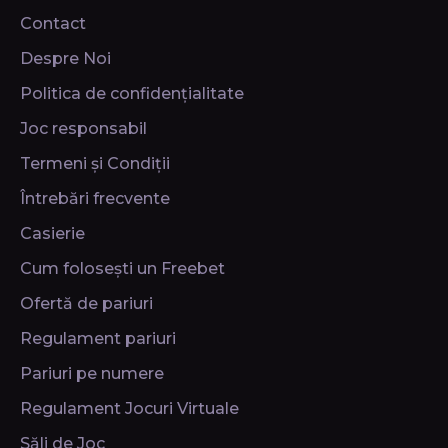
Contact
Despre Noi
Politica de confidențialitate
Joc responsabil
Termeni și Condiții
Întrebări frecvente
Casierie
Cum folosești un Freebet
Ofertă de pariuri
Regulament pariuri
Pariuri pe numere
Regulament Jocuri Virtuale
Săli de Joc