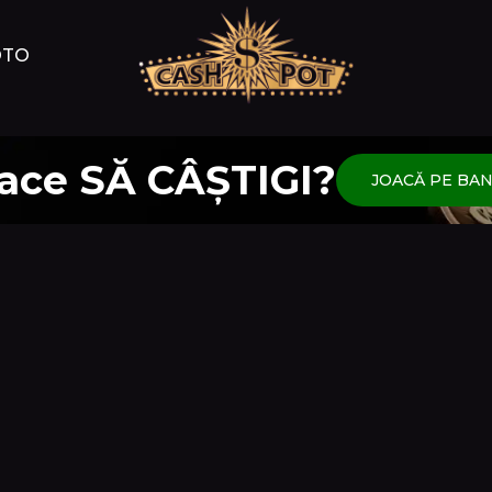
OTO
place SĂ CÂȘTIGI?
JOACĂ PE BANI