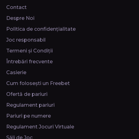
Contact
Despre Noi
Politica de confidențialitate
Joc responsabil
Termeni și Condiții
Întrebări frecvente
Casierie
Cum folosești un Freebet
Ofertă de pariuri
Regulament pariuri
Pariuri pe numere
Regulament Jocuri Virtuale
Săli de Joc