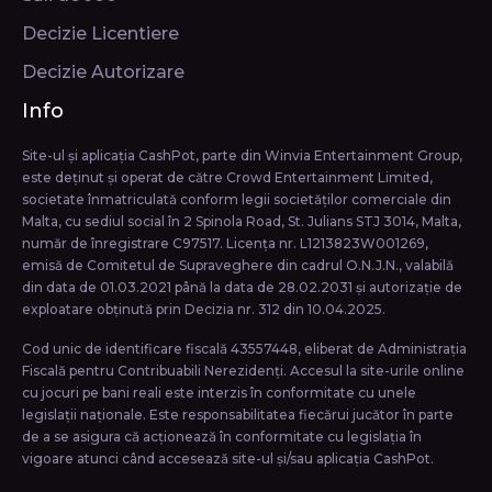
Decizie Licentiere
Decizie Autorizare
Info
Site-ul și aplicația CashPot, parte din Winvia Entertainment Group,
este deținut și operat de către Crowd Entertainment Limited,
societate înmatriculată conform legii societăţilor comerciale din
Malta, cu sediul social în 2 Spinola Road, St. Julians STJ 3014, Malta,
număr de înregistrare C97517. Licența nr. L1213823W001269,
emisă de Comitetul de Supraveghere din cadrul O.N.J.N., valabilă
din data de 01.03.2021 până la data de 28.02.2031 și autorizație de
exploatare obținută prin Decizia nr. 312 din 10.04.2025.
Cod unic de identificare fiscală 43557448, eliberat de Administrația
Fiscală pentru Contribuabili Nerezidenți. Accesul la site-urile online
cu jocuri pe bani reali este interzis în conformitate cu unele
legislații naționale. Este responsabilitatea fiecărui jucător în parte
de a se asigura că acționează în conformitate cu legislația în
vigoare atunci când accesează site-ul și/sau aplicația CashPot.