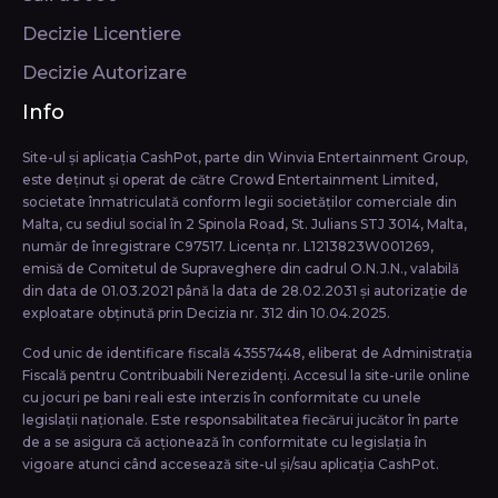
Decizie Licentiere
Decizie Autorizare
Info
Site-ul și aplicația CashPot, parte din Winvia Entertainment Group,
este deținut și operat de către Crowd Entertainment Limited,
societate înmatriculată conform legii societăţilor comerciale din
Malta, cu sediul social în 2 Spinola Road, St. Julians STJ 3014, Malta,
număr de înregistrare C97517. Licența nr. L1213823W001269,
emisă de Comitetul de Supraveghere din cadrul O.N.J.N., valabilă
din data de 01.03.2021 până la data de 28.02.2031 și autorizație de
exploatare obținută prin Decizia nr. 312 din 10.04.2025.
Cod unic de identificare fiscală 43557448, eliberat de Administrația
Fiscală pentru Contribuabili Nerezidenți. Accesul la site-urile online
cu jocuri pe bani reali este interzis în conformitate cu unele
legislații naționale. Este responsabilitatea fiecărui jucător în parte
de a se asigura că acționează în conformitate cu legislația în
vigoare atunci când accesează site-ul și/sau aplicația CashPot.