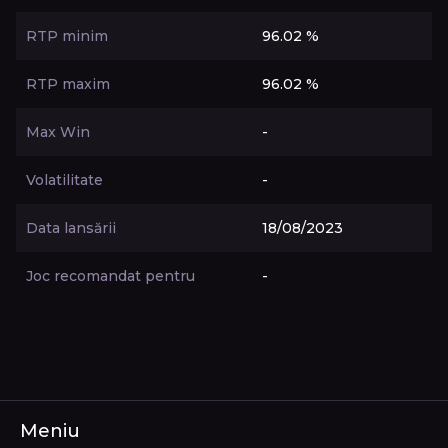
RTP minim
96.02 %
RTP maxim
96.02 %
Max Win
-
Volatilitate
-
Data lansării
18/08/2023
Joc recomandat pentru
-
Meniu