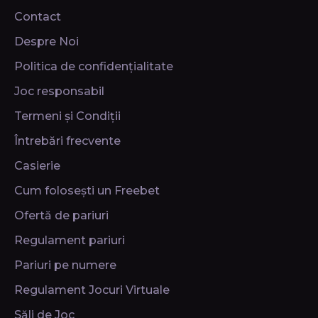
Contact
Despre Noi
Politica de confidențialitate
Joc responsabil
Termeni și Condiții
Întrebări frecvente
Casierie
Cum folosești un Freebet
Ofertă de pariuri
Regulament pariuri
Pariuri pe numere
Regulament Jocuri Virtuale
Săli de Joc