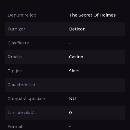
Denumire joc
The Secret Of Holmes
Furnizor
Betixon
Clasificare
-
Produs
Casino
Tip joc
Slots
Caracteristici
-
Cumpără speciale
NU
Linii de plată
0
Format
-