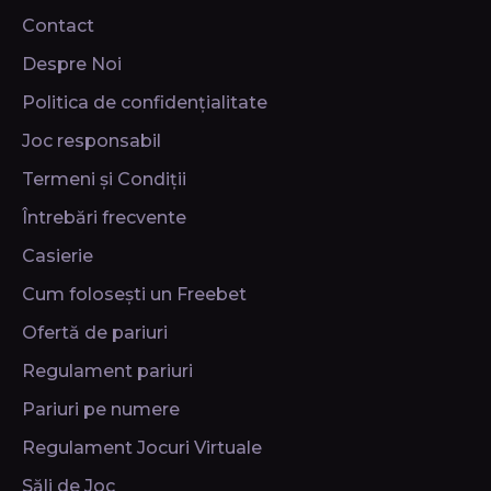
Contact
Despre Noi
Politica de confidențialitate
Joc responsabil
Termeni și Condiții
Întrebări frecvente
Casierie
Cum folosești un Freebet
Ofertă de pariuri
Regulament pariuri
Pariuri pe numere
Regulament Jocuri Virtuale
Săli de Joc