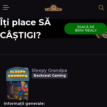
Îți place SĂ
JOACĂ PE
BANI REALI!
CÂȘTIGI?
Sleepy Grandpa
Backseat Gaming
Informații generale: