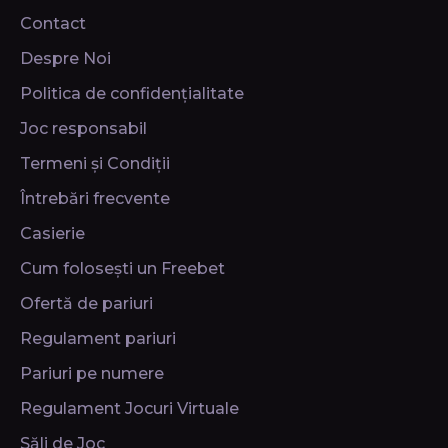
Contact
Despre Noi
Politica de confidențialitate
Joc responsabil
Termeni și Condiții
Întrebări frecvente
Casierie
Cum folosești un Freebet
Ofertă de pariuri
Regulament pariuri
Pariuri pe numere
Regulament Jocuri Virtuale
Săli de Joc