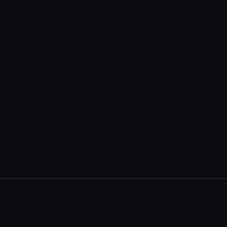
nanza