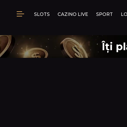
SLOTS
CAZINO LIVE
SPORT
L
Îți 