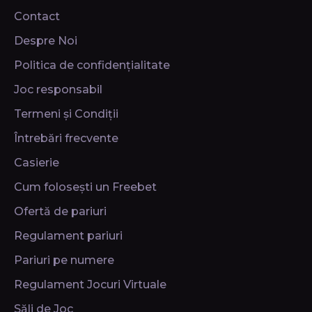
Contact
Despre Noi
Politica de confidențialitate
Joc responsabil
Termeni și Condiții
Întrebări frecvente
Casierie
Cum folosești un Freebet
Ofertă de pariuri
Regulament pariuri
Pariuri pe numere
Regulament Jocuri Virtuale
Săli de Joc