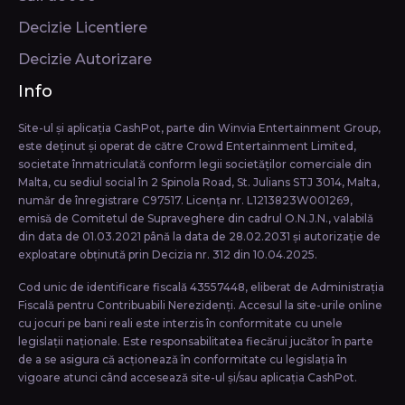
Decizie Licentiere
Decizie Autorizare
Info
Site-ul și aplicația CashPot, parte din Winvia Entertainment Group,
este deținut și operat de către Crowd Entertainment Limited,
societate înmatriculată conform legii societăţilor comerciale din
Malta, cu sediul social în 2 Spinola Road, St. Julians STJ 3014, Malta,
număr de înregistrare C97517. Licența nr. L1213823W001269,
emisă de Comitetul de Supraveghere din cadrul O.N.J.N., valabilă
din data de 01.03.2021 până la data de 28.02.2031 și autorizație de
exploatare obținută prin Decizia nr. 312 din 10.04.2025.
Cod unic de identificare fiscală 43557448, eliberat de Administrația
Fiscală pentru Contribuabili Nerezidenți. Accesul la site-urile online
cu jocuri pe bani reali este interzis în conformitate cu unele
legislații naționale. Este responsabilitatea fiecărui jucător în parte
de a se asigura că acționează în conformitate cu legislația în
vigoare atunci când accesează site-ul și/sau aplicația CashPot.