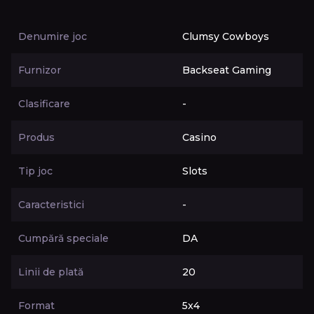
Denumire joc
Clumsy Cowboys
Furnizor
Backseat Gaming
Clasificare
-
Produs
Casino
Tip joc
Slots
Caracteristici
-
Cumpără speciale
DA
Linii de plată
20
Format
5x4