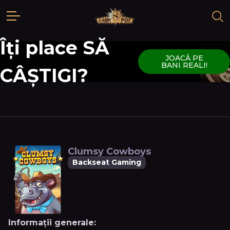
Îți place SĂ
JOACĂ PE
BANI REALI!
CÂȘTIGI?
Clumsy Cowboys
Backseat Gaming
Informații generale: