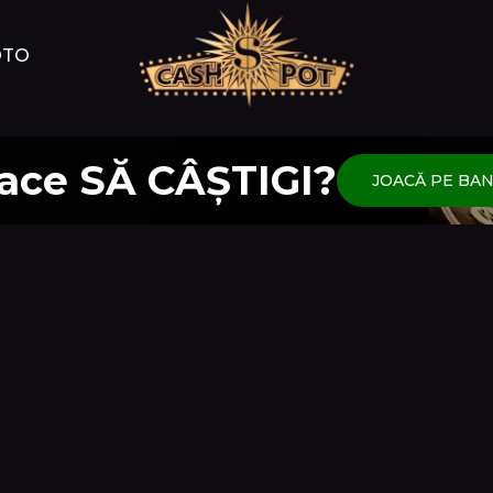
OTO
place SĂ CÂȘTIGI?
JOACĂ PE BANI