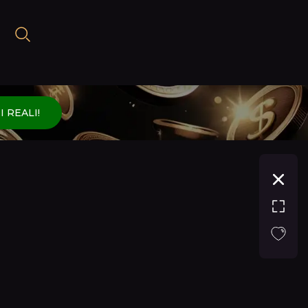
FILTRE
ALFABETIC A-Z
 REALI!