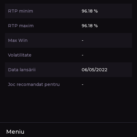
RTP minim
96.18 %
RTP maxim
96.18 %
Max Win
-
Volatilitate
-
Data lansării
06/05/2022
Joc recomandat pentru
-
Meniu