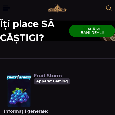
Îți place SĂ
JOACĂ PE
BANI REALI!
CÂȘTIGI?
Fruit Storm
Apparat Gaming
Informații generale: