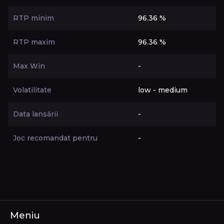
RTP minim
96.36 %
RTP maxim
96.36 %
Max Win
-
Volatilitate
low - medium
Data lansării
-
Joc recomandat pentru
-
Meniu