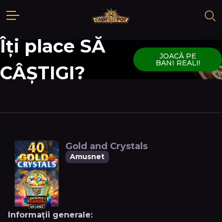
Îți place SĂ
JOACĂ PE
BANI REALI!
CÂȘTIGI?
Gold and Crystals
Amusnet
Informații generale: