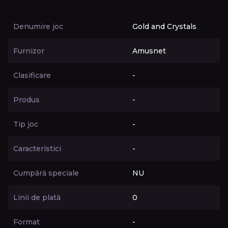
Denumire joc
Gold and Crystals
Furnizor
Amusnet
Clasificare
-
Produs
-
Tip joc
-
Caracteristici
-
Cumpără speciale
NU
Linii de plată
0
Format
-