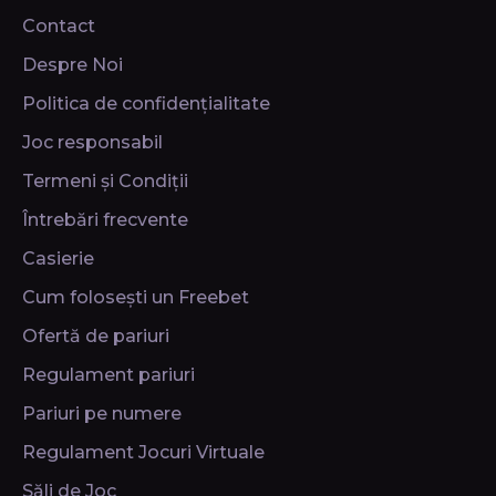
Contact
Despre Noi
Politica de confidențialitate
Joc responsabil
Termeni și Condiții
Întrebări frecvente
Casierie
Cum folosești un Freebet
Ofertă de pariuri
Regulament pariuri
Pariuri pe numere
Regulament Jocuri Virtuale
Săli de Joc