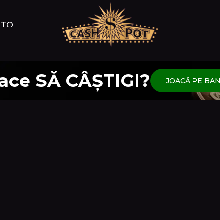
OTO
place SĂ CÂȘTIGI?
JOACĂ PE BANI