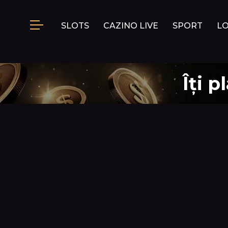
SLOTS
CAZINO LIVE
SPORT
L
Îți 