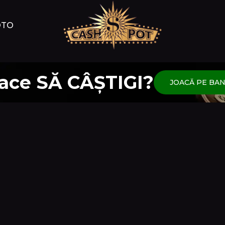
OTO
place SĂ CÂȘTIGI?
JOACĂ PE BANI