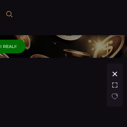
FILTRE
ALFABETIC A-Z
 REALI!