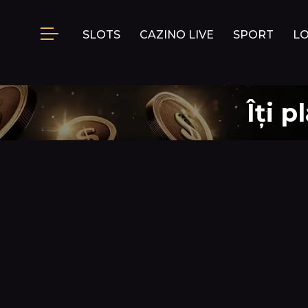
SLOTS
CAZINO LIVE
SPORT
L
Îți 