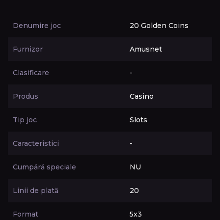
Denumire joc
20 Golden Coins
Furnizor
Amusnet
Clasificare
-
Produs
Casino
Tip joc
Slots
Caracteristici
-
Cumpără speciale
NU
Linii de plată
20
Format
5x3