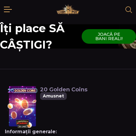
Îți place SĂ
JOACĂ PE
BANI REALI!
CÂȘTIGI?
20 Golden Coins
Amusnet
Informații generale: