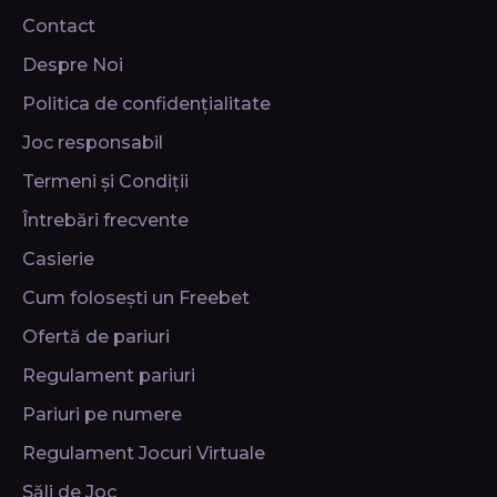
Contact
Despre Noi
Politica de confidențialitate
Joc responsabil
Termeni și Condiții
Întrebări frecvente
Casierie
Cum folosești un Freebet
Ofertă de pariuri
Regulament pariuri
Pariuri pe numere
Regulament Jocuri Virtuale
Săli de Joc