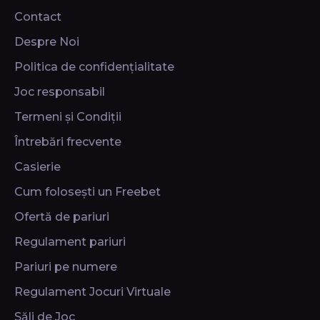
Contact
Despre Noi
Politica de confidențialitate
Joc responsabil
Termeni și Condiții
Întrebări frecvente
Casierie
Cum folosești un Freebet
Ofertă de pariuri
Regulament pariuri
Pariuri pe numere
Regulament Jocuri Virtuale
Săli de Joc