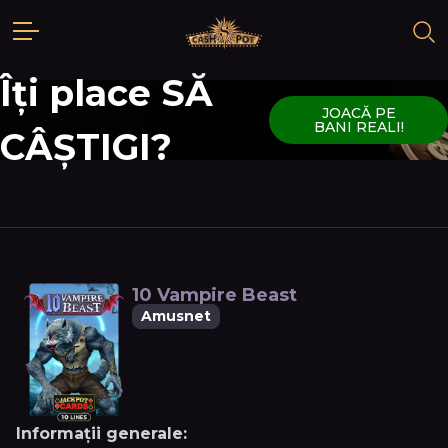
Îți place SĂ
JOACĂ PE
BANI REALI!
CÂȘTIGI?
10 Vampire Beast
Amusnet
Informații generale: