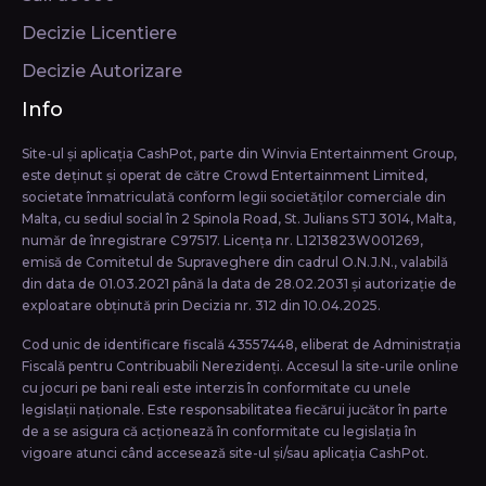
Decizie Licentiere
Decizie Autorizare
Info
Site-ul și aplicația CashPot, parte din Winvia Entertainment Group,
este deținut și operat de către Crowd Entertainment Limited,
societate înmatriculată conform legii societăţilor comerciale din
Malta, cu sediul social în 2 Spinola Road, St. Julians STJ 3014, Malta,
număr de înregistrare C97517. Licența nr. L1213823W001269,
emisă de Comitetul de Supraveghere din cadrul O.N.J.N., valabilă
din data de 01.03.2021 până la data de 28.02.2031 și autorizație de
exploatare obținută prin Decizia nr. 312 din 10.04.2025.
Cod unic de identificare fiscală 43557448, eliberat de Administrația
Fiscală pentru Contribuabili Nerezidenți. Accesul la site-urile online
cu jocuri pe bani reali este interzis în conformitate cu unele
legislații naționale. Este responsabilitatea fiecărui jucător în parte
de a se asigura că acționează în conformitate cu legislația în
vigoare atunci când accesează site-ul și/sau aplicația CashPot.