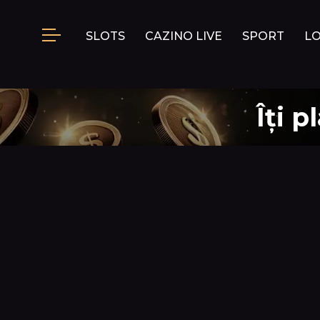
SLOTS
CAZINO LIVE
SPORT
L
Îți 